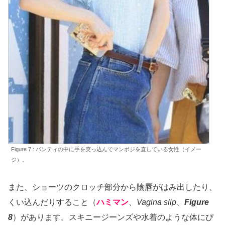
Figure 7 : パンティの中に手を突っ込んでマンポジを直している女性（イメー
ジ）。
また、ショーツのクロッチ部分から陰唇がはみ出したり、
くい込んだりすること（
ハミマン
、
Vagina slip
、
Figure
8
）があります。スキニージーンズや水着のような体にぴ