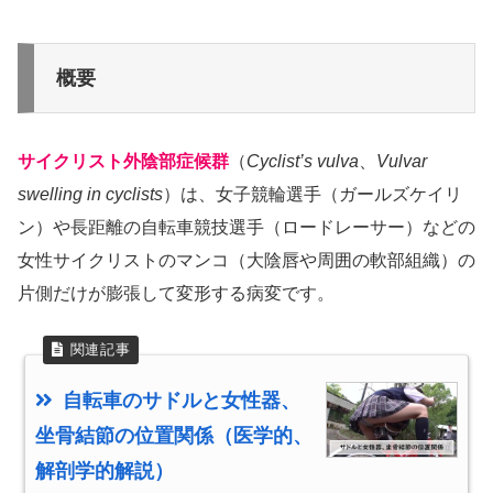
概要
サイクリスト外陰部症候群
（
Cyclist’s vulva
、
Vulvar
swelling in cyclists
）は、女子競輪選手（ガールズケイリ
ン）や長距離の自転車競技選手（ロードレーサー）などの
女性サイクリストのマンコ（大陰唇や周囲の軟部組織）の
片側だけが膨張して変形する病変です。
自転車のサドルと女性器、
坐骨結節の位置関係（医学的、
解剖学的解説）