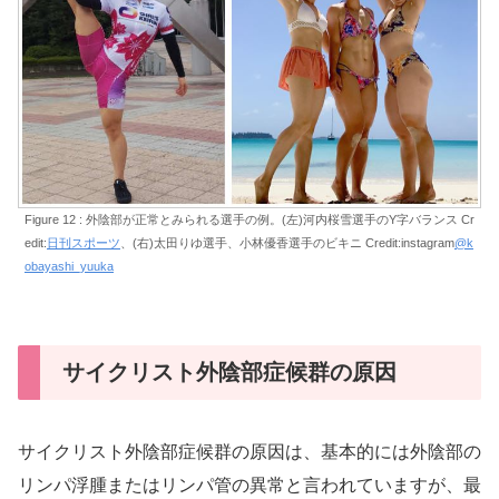
Figure 12 : 外陰部が正常とみられる選手の例。(左)河内桜雪選手のY字バランス Cr
edit:
日刊スポーツ
、(右)太田りゆ選手、小林優香選手のビキニ Credit:instagram
@k
obayashi_yuuka
サイクリスト外陰部症候群の原因
サイクリスト外陰部症候群の原因は、基本的には外陰部の
リンパ浮腫またはリンパ管の異常と言われていますが、最