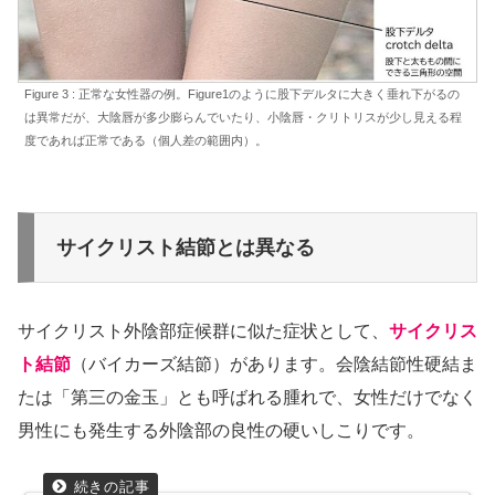
Figure 3 : 正常な女性器の例。Figure1のように股下デルタに大きく垂れ下がるの
は異常だが、大陰唇が多少膨らんでいたり、小陰唇・クリトリスが少し見える程
度であれば正常である（個人差の範囲内）。
サイクリスト結節とは異なる
サイクリスト外陰部症候群に似た症状として、
サイクリス
ト結節
（バイカーズ結節）があります。会陰結節性硬結ま
たは「第三の金玉」とも呼ばれる腫れで、女性だけでなく
男性にも発生する外陰部の良性の硬いしこりです。