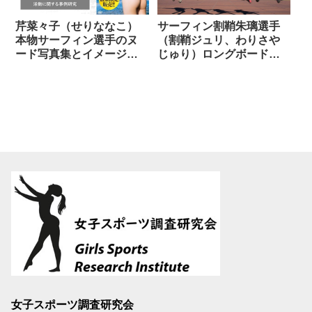
芹菜々子（せりななこ）
サーフィン割鞘朱璃選手
本物サーフィン選手のヌ
（割鞘ジュリ、わりさや
ード写真集とイメージビ
じゅり）ロングボード公
デオ【身バレ】
式実績まとめ
女子スポーツ調査研究会