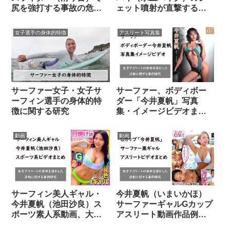
尻を強打する事故の危険
ェット噴射が直撃する危
性
険性
女子選手の身体的特徴
アスリート写真集
サーファー女子・女子サ
サーファー、ボディボー
ーフィン選手の身体的特
ダー「今井夏帆」写真
徴に関する研究
集・イメージビデオまと
め
動画
動画
サーフィン美人ギャル・
今井夏帆（いまいかほ）
今井夏帆（池田沙良）ス
サーファーギャルGカップ
ポーツ素人系動画、大人
アスリート動画作品例、
のおもちゃアダルトグッ
画像