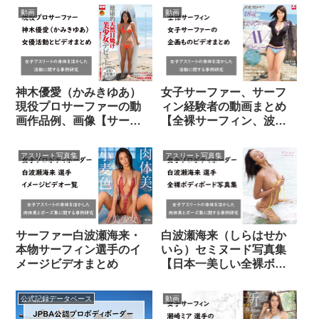
ズ
動画
動画
神木優愛（かみきゆあ）
女子サーファー、サーフ
現役プロサーファーの動
ィン経験者の動画まとめ
画作品例、画像【サーフ
【全裸サーフィン、波乗
ィン女子】
りジャパン】
アスリート写真集
アスリート写真集
サーファー白波瀬海来・
白波瀬海来（しらはせか
本物サーフィン選手のイ
いら）セミヌード写真集
メージビデオまとめ
【日本一美しい全裸ボデ
ィーボード】
公式記録データベース
動画