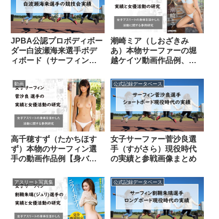
JPBA公認プロボディボー
潮崎ミア（しおざきみ
ダー白波瀬海来選手ボデ
あ）本物サーファーの堀
ィボード（サーフィン）
越ケイツ動画作品例、画
の公式実績
像【ハーフ美女、身バ
レ】
動画
公式記録データベース
高千穂すず（たかちほす
女子サーファー菅沙良選
ず）本物のサーフィン選
手（すがさら）現役時代
手の動画作品例【身バ
の実績と参戦画像まとめ
レ】
アスリート写真集
公式記録データベース