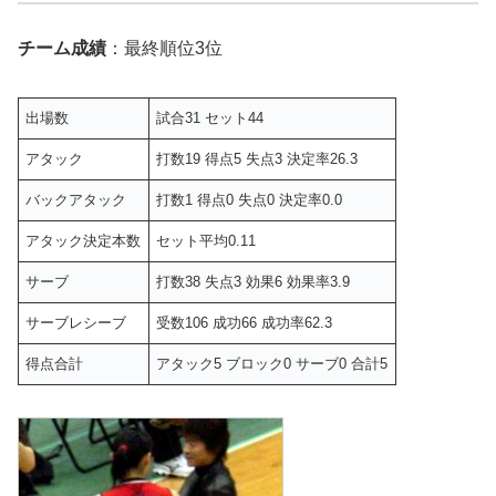
チーム成績
：最終順位3位
出場数
試合31 セット44
アタック
打数19 得点5 失点3 決定率26.3
バックアタック
打数1 得点0 失点0 決定率0.0
アタック決定本数
セット平均0.11
サーブ
打数38 失点3 効果6 効果率3.9
サーブレシーブ
受数106 成功66 成功率62.3
得点合計
アタック5 ブロック0 サーブ0 合計5