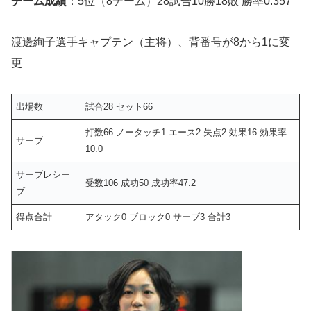
チーム成績
：5位（8チーム）28試合10勝18敗 勝率0.357
渡邊絢子選手キャプテン（主将）、背番号が8から1に変
更
出場数
試合28 セット66
打数66 ノータッチ1 エース2 失点2 効果16 効果率
サーブ
10.0
サーブレシー
受数106 成功50 成功率47.2
ブ
得点合計
アタック0 ブロック0 サーブ3 合計3