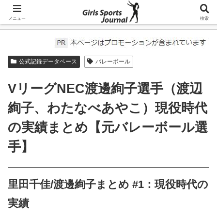
メニュー
検索
ホーム
公式記録データベース
公式記録データベース
バレーボール
VリーグNEC渡邊絢子選手（渡辺
絢子、わたなべあやこ）現役時代
の実績まとめ【元バレーボール選
手】
里田千佳/渡邊絢子まとめ #1：現役時代の
実績